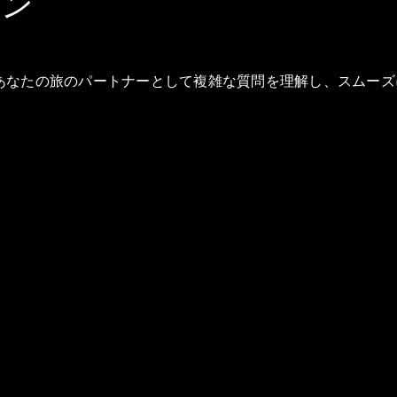
ーン
あなたの旅のパートナーとして複雑な質問を理解し、スムーズ
GPTのバージョンは"3.5"で、2022年1月時点までのデー