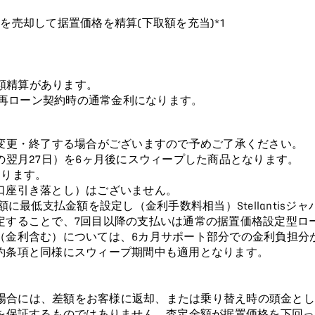
両を売却して据置価格を精算(下取額を充当)*1
差額精算があります。
、再ローン契約時の通常金利になります。
変更・終了する場合がございますので予めご了承ください。
の翌月27日）を6ヶ月後にスウィープした商品となります。
なります。
口座引き落とし）はございません。
額に最低支払金額を設定し（金利手数料相当）Stellantisジ
定することで、7回目以降の支払いは通常の据置価格設定型ロ
（金利含む）については、6カ月サポート部分での金利負担分
約条項と同様にスウィープ期間中も適用となります。
場合には、差額をお客様に返却、または乗り替え時の頭金とし
を保証するものではありません。査定金額が据置価格を下回っ