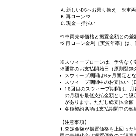
A. 新しいDSへお乗り換え ※車
B. 再ローン*2
C. 現金一括払い
*1 車両売却価格と据置金額との
*2 再ローン金利［実質年率］は
※スウィープローンは、予告なく
※通常のお支払開始日（原則登録
スウィープ期間は6ヶ月固定と
スウィープ期間中のお支払い（
1-6回目のスウィープ期間は、月
の月額を最低支払金額として設
があります。ただし総支払金額
各種契約条項は支払期間中の契
【注意事項】
査定金額が据置価格を上回った
両の売却代金は据置価格のご清算